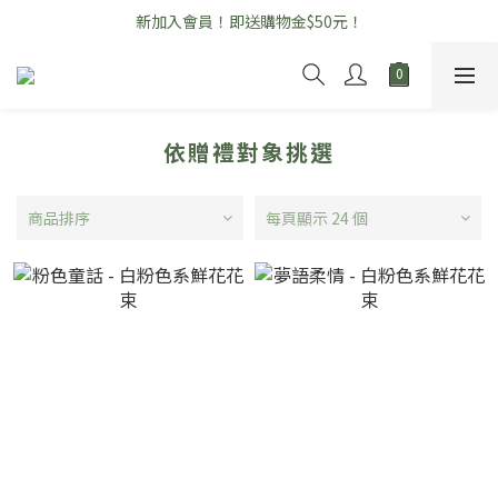
新加入會員！即送購物金$50元！
\ 七夕情人節花禮早鳥優惠中 /
開幕高架花籃全品項享「免運」優惠！
\ 七夕情人節花禮早鳥優惠中 /
依贈禮對象挑選
商品排序
每頁顯示 24 個