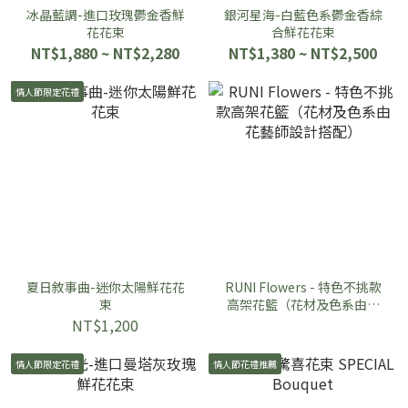
冰晶藍調-進口玫瑰鬱金香鮮
銀河星海-白藍色系鬱金香綜
花花束
合鮮花花束
NT$1,880 ~ NT$2,280
NT$1,380 ~ NT$2,500
情人節限定花禮
夏日敘事曲-迷你太陽鮮花花
RUNI Flowers - 特色不挑款
束
高架花籃（花材及色系由花
藝師設計搭配）
NT$1,200
情人節限定花禮
情人節花禮推薦