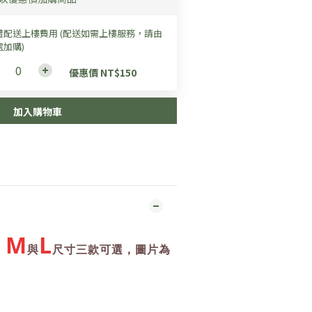
禮配送上樓費用 (配送如需上樓服務，請由
處加購)
優惠價 NT$150
加入購物車
、
M
L
與
尺寸三款可選，
圖片為