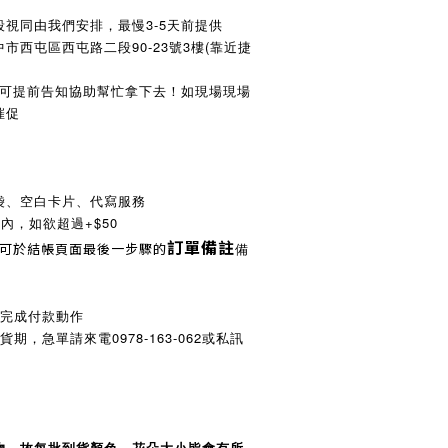
視同由我們安排，最慢3-5天前提供
市西屯區西屯路二段90-23號3樓(靠近捷
樓可提前告知協助幫忙拿下去！
如現場現場
催促
袋、空白卡片、代寫服務
字內，如欲超過+$50
訂單備註
，可於結帳頁面最後一步驟的
備
內完成付款動作
期，急單請來電0978-163-062或私訊
物，故每批到貨顏色、花朵大小皆會有所