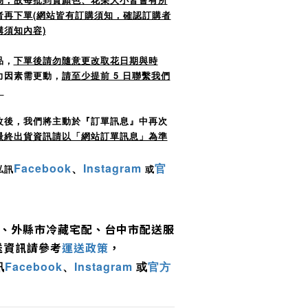
者再下單(網站皆有訂購須知，確認訂購者
須知內容)
品，
下單後請勿隨意更改取花日期與時
力因素需更動，
請至少提前 5 日聯繫我們
。
改後，我們將主動於『訂單訊息』中再次
最終出貨資訊請以「網站訂單訊息」為準
Facebook
、
Instagram
官
私訊
或
、外縣市冷藏宅配、
台中市配送服
送資訊請參考
運送政策
，
訊
Facebook
、
Instagram
或
官方