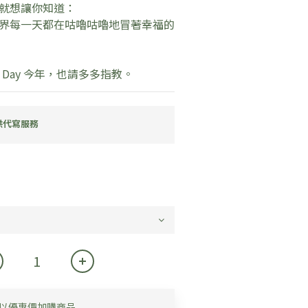
就想讓你知道：
界每一天都在咕嚕咕嚕地冒著幸福的
ne’s Day 今年，也請多多指教。
供代寫服務
以優惠價加購商品