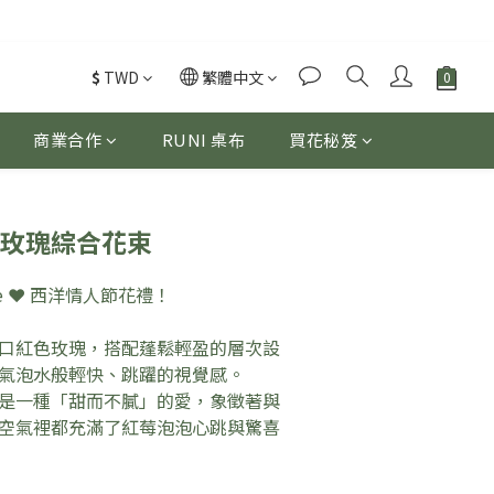
$
TWD
繁體中文
商業合作
RUNI 桌布
買花秘笈
口玫瑰綜合花束
mate ❤️ 西洋情人節花禮！
口紅色玫瑰，搭配蓬鬆輕盈的層次設
氣泡水般輕快、跳躍的視覺感。
是一種「甜而不膩」的愛，象徵著與
空氣裡都充滿了紅莓泡泡心跳與驚喜