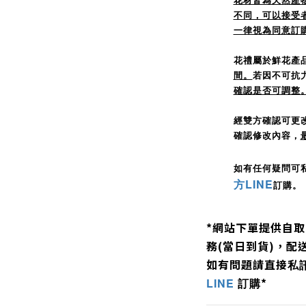
不同，可以接受
一律視為同意訂購
花禮屬於鮮花產
間。
若因不可抗
確認是否可調整
經雙方確認可更
確認修改內容，
如有任何疑問可
方LINE
訂購。
*
網站下單提供自取
務
(
當日到貨
)，配
如有問題
請直接
私
*
LINE
訂購