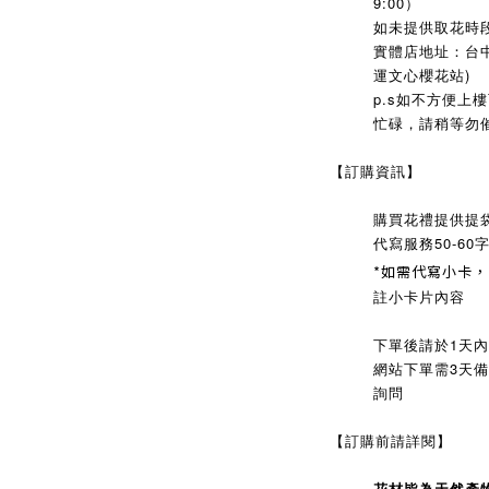
9:00）
如未提供取花時段
實體店地址：台中
運文心櫻花站)
p.s如不方便上
忙碌，請稍等勿
【訂購資訊】
購買花禮提供提
代寫服務50-60
*如需代寫小卡
註小卡片內容
下單後請於1天
網站下單需3天備貨
詢問
【訂購前請詳閱】
花材皆為天然產