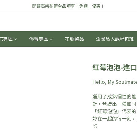
開幕高架花籃全品項享「免運」優惠！
\ 七夕情人節花禮早鳥優惠中 /
\ 七夕情人節花禮早鳥優惠中 /
花專區
佈置專區
花瓶選品
企業私人課程包班
紅莓泡泡-進
Hello, My Soul
選用了成熟個性的進
計，營造出一種如同
「紅莓泡泡」代表的
妳在一起的每一刻，
🫧