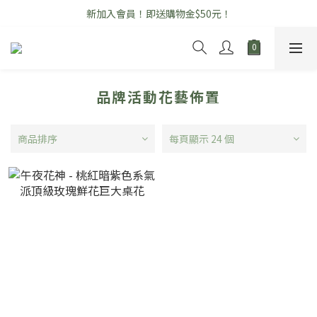
新加入會員！即送購物金$50元！
\ 七夕情人節花禮早鳥優惠中 /
開幕高架花籃全品項享「免運」優惠！
\ 七夕情人節花禮早鳥優惠中 /
品牌活動花藝佈置
商品排序
每頁顯示 24 個