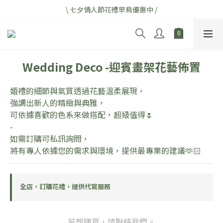
\ 七夕情人節花禮早鳥優惠中 /
\ 七夕情人節花禮早鳥優惠中 /
新加入會員！即送購物金$50元！
開幕高架花籃全品項享「免運」優惠！
Wedding Deco -迎賓畫架花藝佈置
\ 七夕情人節花禮早鳥優惠中 /
婚禮的細節與氣質透過花藝溫柔展現，
強調出新人的精緻與典雅，
可依據喜歡的色系來做搭配，超級值得🌷
-
如需訂購可私訊詢問，
將有專人依據您的需求與環境，提供最專業的建議🫶🏻
全店，訂購花禮，提供代寫服務
若想購買，請聯絡我們。