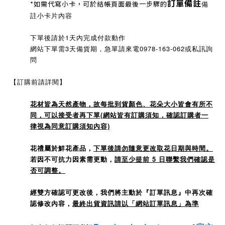
訂單備註
*如需代寫小卡，可於結帳頁面最後一步驟的
備
註小卡片內容
下單後請於1天內完成付款動作
網站下單需3天備貨期，急單請來電0978-163-062或私訊詢
問
【訂購前請詳閱】
花材皆為天然產物，故每批到貨顏色、花朵大小皆會有所不
同，可以接受者再下單(網站皆有訂購須知，確認訂購者一
律視為同意訂購須知內容)
花禮屬於鮮花產品，
下單後請勿隨意更改取花日期與時間。
若因不可抗力因素需更動，
請至少提前 5 日聯繫我們確認是
否可調整。
經雙方確認可更改後，我們將主動於『訂單訊息』中再次確
認修改內容，
最終出貨資訊請以「網站訂單訊息」為準