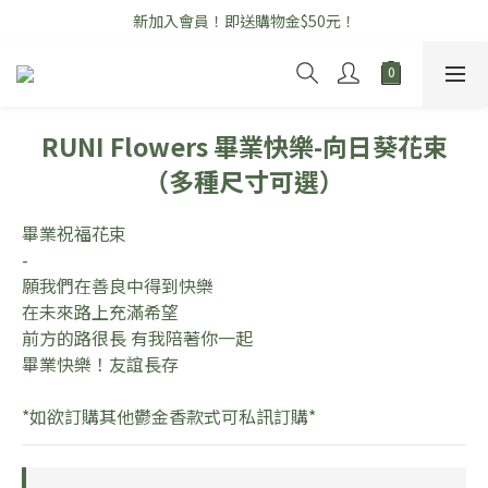
新加入會員！即送購物金$50元！
\ 七夕情人節花禮早鳥優惠中 /
開幕高架花籃全品項享「免運」優惠！
\ 七夕情人節花禮早鳥優惠中 /
RUNI Flowers 畢業快樂-向日葵花束
（多種尺寸可選）
畢業祝福花束
-
願我們在善良中得到快樂
在未來路上充滿希望
前方的路很長 有我陪著你一起
畢業快樂！友誼長存
*如欲訂購其他鬱金香款式可私訊訂購*