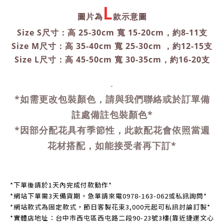
L
圖片為
款示意圖
Size S尺寸：高 25-30cm 寬 15-20cm，約8-11支
Size M尺寸：高 35-40cm 寬 25-30cm ，約12-15支
Size L尺寸：高 45-50cm 寬 30-35cm，約16-20支
-
*如需更改包裝顏色，請與我們聯絡或於訂單備
註處備註包裝顏色
*
*因部分配花具有季節性，此款配花會依照當週
花材搭配，如能接受者再下訂
*
*下單後請於1天內完成付款動作*
*網站下單需3天備貨期，急單請來電0978-163-062或私訊詢問*
*網站款式為固定款式，節日客製花束3,000元起可私訊討論訂製*
*實體店地址：台中市西屯區西屯路二段90-23號3樓(靠近捷運文心