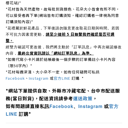
櫻花站)*
*花材皆為天然產物，故每批到貨顏色、花朵大小皆會有所不同，
可以接受者再下單(網站皆有訂購須知，確認訂購者一律視為同意
訂購須知內容)*
*
花禮屬於鮮花產品，下單後請勿隨意更改取花日期與時間。
若因
不可抗力因素需更動，
請至少提前 5 日聯繫我們確認是否可調
整。
經雙方確認可更改後，我們將主動於『訂單訊息』中再次確認修改
內容，
最終出貨資訊請以「網站訂單訊息」為準。
*如需代寫小卡片請於結帳最後一個步驟的訂單備註小卡片內容
（限50字內）*
*花材每週深淺、大小朵不一定，如有任何疑問可私訊
Facebook
、
Instagram
或
官方LINE
訂購 *
*
網站下單提供自取、外縣市冷藏宅配、
台中市配送服
務
(
當日到貨
)，配送資訊請參考
運送政策
，
如有問題
請直接
私訊
Facebook
、
Instagram
或
官方
*
LINE
訂購