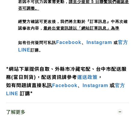
若因不可抗力因素需更動，
請至少提前 5 日聯繫我們確認是
否可調整。
經雙方確認可更改後，我們將主動於『訂單訊息』中再次確
認修改內容，
最終出貨資訊請以「網站訂單訊息」為準
Facebook
、
Instagram
官方
如有任何疑問可私訊
或
LINE
訂購。
*
網站下單提供自取、外縣市冷藏宅配、
台中市配送服
務
(
當日到貨
)，配送資訊請參考
運送政策
，
如有問題
請直接
私訊
Facebook
、
Instagram
或
官方
*
LINE
訂購
了解更多