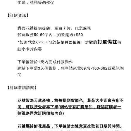
忙碌，請稍等勿催促
【訂購資訊】
購買花禮提供提袋、空白卡片、代寫服務
代寫服務50-60字內，如欲超過+$50
訂單備註
*如需代寫小卡，可於結帳頁面最後一步驟的
備
註小卡片內容
下單後請於1天內完成付款動作
網站下單需3天備貨期，急單請來電0978-163-062或私訊詢
問
【訂購前請詳閱】
花材皆為天然產物，故每批到貨顏色、花朵大小皆會有所不
同，可以接受者再下單(網站皆有訂購須知，確認訂購者一
律視為同意訂購須知內容)
花禮屬於鮮花產品，
下單後請勿隨意更改取花日期與時間。