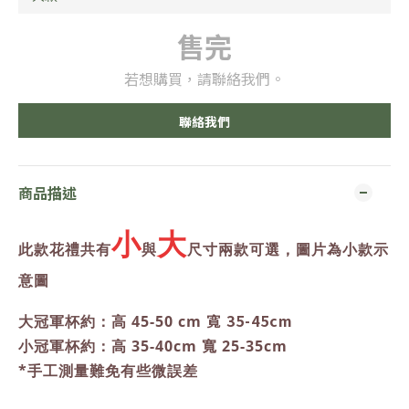
售完
若想購買，請聯絡我們。
聯絡我們
商品描述
小
大
此款花禮共有
與
尺寸兩款可選，圖片為小款示
意圖
寬 35-45cm
大冠軍杯
約
：高 45-50 cm
小冠軍杯
約
：
高 35-40cm 寬 25-35cm
*手工測量難免有些微誤差