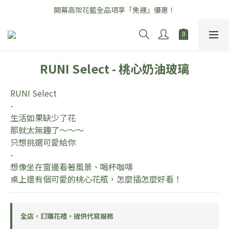
開幕高架花籃全品項享「免運」優惠！
\ 七夕情人節花禮早鳥優惠中 /
\ 七夕情人節花禮早鳥優惠中 /
RUNI Select - 桃心奶油玻璃
RUNI Select 
-
生活如果缺少了花
那就太無趣了～～～
只想挑選可愛給你
-
想像坐在窗邊看著風景、喝杯咖啡
桌上還有個可愛的桃心花瓶，怎麼插怎麼好看！
全店，訂購花禮，提供代寫服務