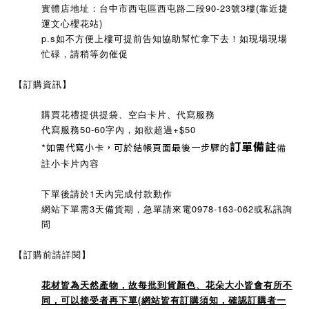
實體店地址：台中市西屯區西屯路二段90-23號3樓(靠近捷
運文心櫻花站)
p.s如不方便上樓可提前告知協助幫忙拿下去！
如現場現場
忙碌，請稍等勿催促
【訂購資訊】
購買花禮提供提袋、空白卡片、代寫服務
代寫服務50-60字內，如欲超過+$50
訂單備註
*如需代寫小卡，可於結帳頁面最後一步驟的
備
註小卡片內容
下單後請於1天內完成付款動作
網站下單需3天備貨期，急單請來電0978-163-062或私訊詢
問
【訂購前請詳閱】
花材皆為天然產物，故每批到貨顏色、花朵大小皆會有所不
同，可以接受者再下單(網站皆有訂購須知，確認訂購者一