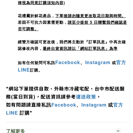
律視為同意訂購須知內容)
花禮屬於鮮花產品，
下單後請勿隨意更改取花日期與時間。
若因不可抗力因素需更動，
請至少提前 5 日聯繫我們確認是
否可調整。
經雙方確認可更改後，我們將主動於『訂單訊息』中再次確
認修改內容，
最終出貨資訊請以「網站訂單訊息」為準
Facebook
、
Instagram
官方
如有任何疑問可私訊
或
LINE
訂購。
*
網站下單提供自取、外縣市冷藏宅配、
台中市配送服
務
(
當日到貨
)，配送資訊請參考
運送政策
，
如有問題
請直接
私訊
Facebook
、
Instagram
或
官方
*
LINE
訂購
了解更多