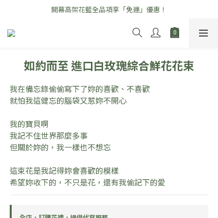
開幕高架花籃全品項享「免運」優惠！
\ 七夕情人節花禮早鳥優惠中 /
\ 七夕情人節花禮早鳥優惠中 /
如約而至 進口白玫瑰綜合鮮花花束
我在備忘錄偷偷寫下了妳的喜歡、不喜歡
就怕我這健忘的腦袋又惹妳不開心
我的寶貝啊
我記不住世界那麼多事
但關於妳的，我一樣也不想忘
這束花是我記得妳會喜歡的模樣
希望妳收下的，不只是花，還有我偷記下的愛
全店，訂購花禮，提供代寫服務