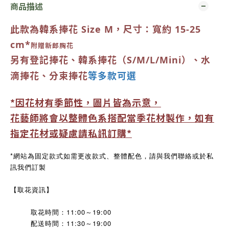
商品描述
此款為韓系捧花 Size
M
，
尺寸：寬約 15-25
cm*
附贈新郎胸花
另有登記捧花、韓系捧花（
S/M/
L
/Mini
）、水
等多款可選
滴捧花、分束捧花
*因花材有季節性，圖片皆為示意，
花藝師將會以整體色系搭配當季花材製作，如有
指定花材或疑慮請私訊訂購*
*網站為固定款式如需更改款式、整體配色，請與我們聯絡或於私
訊我們訂製
【取花資訊】
取花時間：11:00～19:00
配送時間：11:30～19:00