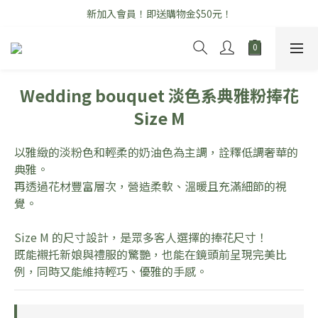
新加入會員！即送購物金$50元！
\ 七夕情人節花禮早鳥優惠中 /
開幕高架花籃全品項享「免運」優惠！
\ 七夕情人節花禮早鳥優惠中 /
Wedding bouquet 淡色系典雅粉捧花
Size M
以雅緻的淡粉色和輕柔的奶油色為主調，詮釋低調奢華的
典雅。
再透過花材豐富層次，營造柔軟、溫暖且充滿細節的視
覺。
Size M 的尺寸設計，是眾多客人選擇的捧花尺寸！
既能襯托新娘與禮服的驚艷，也能在鏡頭前呈現完美比
例，同時又能維持輕巧、優雅的手感。