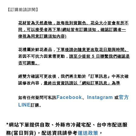
【訂購前請詳閱】
花材皆為天然產物，故每批到貨顏色、花朵大小皆會有所不
同，可以接受者再下單(網站皆有訂購須知，確認訂購者一
律視為同意訂購須知內容)
花禮屬於鮮花產品，
下單後請勿隨意更改取花日期與時間。
若因不可抗力因素需更動，
請至少提前 5 日聯繫我們確認是
否可調整。
經雙方確認可更改後，我們將主動於『訂單訊息』中再次確
認修改內容，
最終出貨資訊請以「網站訂單訊息」為準
Facebook
、
Instagram
官方
如有任何疑問可私訊
或
LINE
訂購。
*
網站下單提供自取、外縣市冷藏宅配、
台中市配送服
務
(
當日到貨
)，配送資訊請參考
運送政策
，