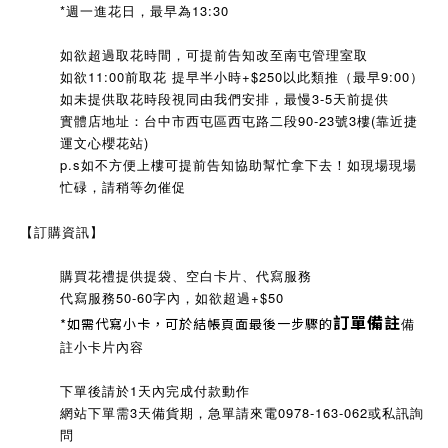
*週一進花日，最早為13:30
如欲超過取花時間，可提前告知改至南屯管理室取
如欲11:00前取花 提早半小時+$250以此類推（最早9:00）
如未提供取花時段視同由我們安排，最慢3-5天前提供
實體店地址：台中市西屯區西屯路二段90-23號3樓(靠近捷
運文心櫻花站)
p.s如不方便上樓可提前告知協助幫忙拿下去！
如現場現場
忙碌，請稍等勿催促
【訂購資訊】
購買花禮提供提袋、空白卡片、代寫服務
代寫服務50-60字內，如欲超過+$50
訂單備註
*如需代寫小卡，可於結帳頁面最後一步驟的
備
註小卡片內容
下單後請於1天內完成付款動作
網站下單需3天備貨期，急單請來電0978-163-062或私訊詢
問